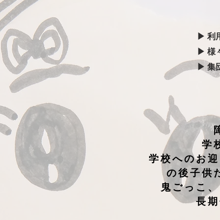
▶ 
▶ 
▶ 
学
学校へのお迎
の後子供
鬼ごっこ、
長期