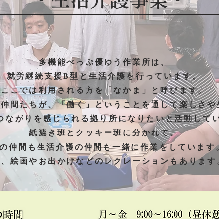
多機能べっぷ優ゆう作業所は、
就労継続支援B型と
生活介護を行ってい
ます。
ここでは利用される方を「なかま」と呼びます。
る仲間たちが、「働く」ということを通して楽しさや
つながりを感じられる拠り所になりたいと活動して
紙漉き班とクッキー班に分かれて、
型の仲間も生活介護の仲間も一緒に作業をしています
た、絵画やお出かけなどのレクレーションもあります