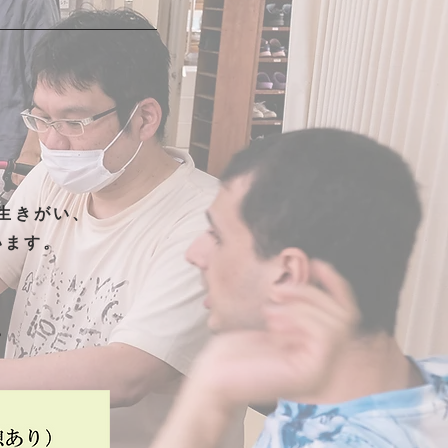
生きがい、
います。
。
。