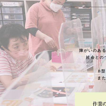
障がいのあ
社会との
B
ま