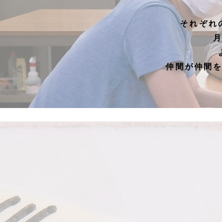
それぞれ
​仲間が仲間