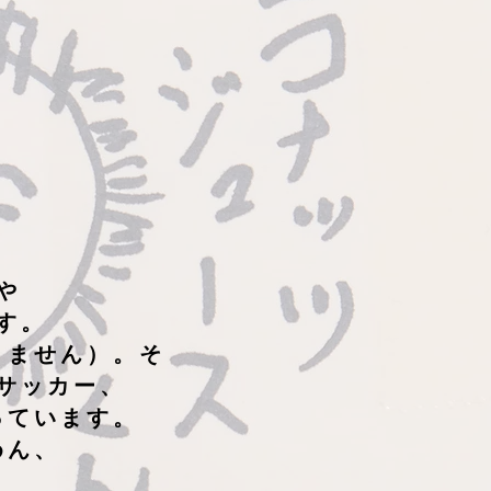
や
す。
りません）。そ
サッカー、
っています。
めん、