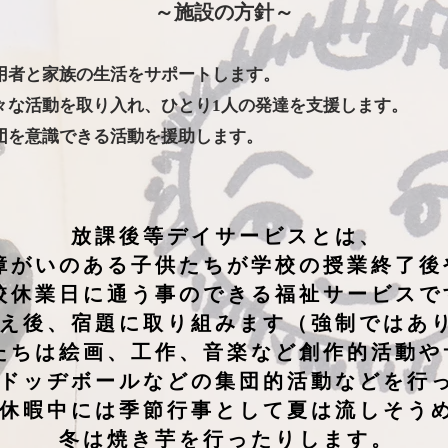
​～施設の方針～
利用者と家族の生活をサポートします。
様々な活動を取り入れ、ひとり1人の発達を支援します。
集団を意識できる活動を援助します。
放課後等デイサービスとは、
障がいのある子供たちが学校の授業終了後
校休業日に通う事のできる福祉サービスで
え後、宿題に取り組みます（強制ではあ
たちは絵画、工作、音楽など創作的活動や
ドッヂボールなどの集団的活動などを行
休暇中には季節行事として夏は流しそう
冬は焼き芋を行ったりします。