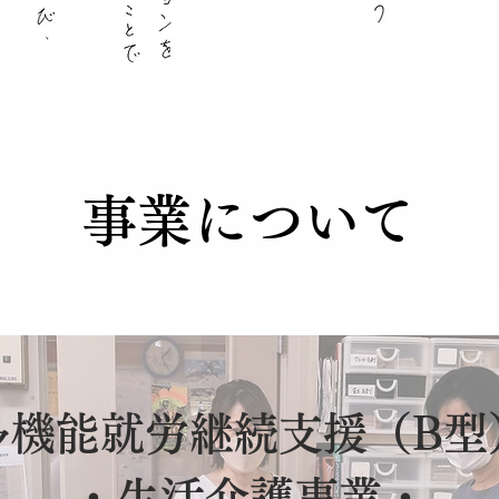
​事業について
多機能就労継続支援（B型
・生活介護事業・